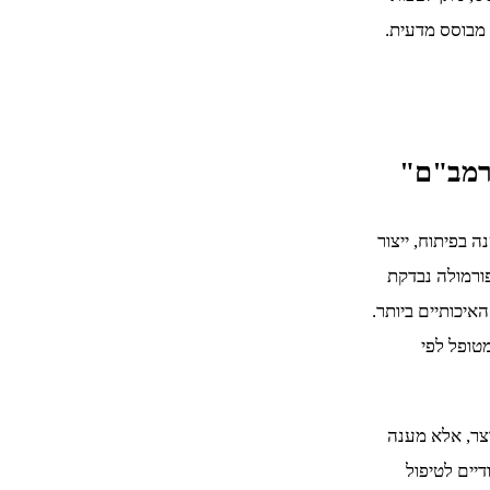
 מבוסס מדעית.
רמב"ם"
ת השלווה – צמחי מרפא הרמב"ם" עוסקת כבר מעל 17 שנה בפיתוח, ייצור
ורמולה נבדקת
איכותיים ביותר.
מטופל לפי
וצר, אלא מענה
דיים לטיפול