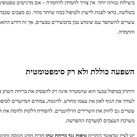
ביעילות גבוהה יותר. אין צורך להמתין להחמרה – אם מרגישים טפטופים
בשליטה, כדאי לפנות לייעוץ ולטיפול כמה שיותר מהר. גם מצבים שכבר
עשויים להשתפר עם שימוש נכון בתכשירים טבעיים, אך זה דורש התא
והתמדה.
השפעה כוללת ולא רק סימפטומטית
היתרון בטיפול טבעי הוא שהמטרה אינה רק להפסיק את בריחת השתן בא
לעודד את הגוף לאזן את עצמו מחדש. לדוגמה, צמחים המיועדים לטיפו
עשויים גם לחזק את השרירים הרלוונטיים, להפחית דלקות ולווסת את ה
מערכת העצבים למערכת ההפרשה.
יש לציין שכאשר בוחרים
טיפות נגד בריחת שתן
מבית מותג מנוסה ומבוסס